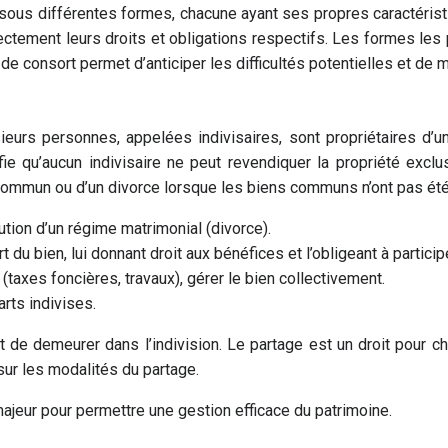
ous différentes formes, chacune ayant ses propres caractéristique
ctement leurs droits et obligations respectifs. Les formes les plu
 consort permet d’anticiper les difficultés potentielles et de m
lusieurs personnes, appelées indivisaires, sont propriétaires 
ie qu’aucun indivisaire ne peut revendiquer la propriété exclus
n commun ou d’un divorce lorsque les biens communs n’ont pas é
ution d’un régime matrimonial (divorce).
du bien, lui donnant droit aux bénéfices et l’obligeant à partici
(taxes foncières, travaux), gérer le bien collectivement.
arts indivises.
int de demeurer dans l’indivision. Le partage est un droit pour 
 sur les modalités du partage.
majeur pour permettre une gestion efficace du patrimoine.