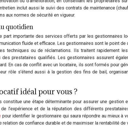
énovation ou d’amélioration, en conseillant les propriétaires s
l’entretien inclut aussi le suivi des contrats de maintenance (cha
ions aux normes de sécurité en vigueur.
au quotidien
ne part importante des services offerts par les gestionnaires l
mmunication fluide et efficace. Les gestionnaires sont le point de
mes techniques ou de réclamations. Ils traitent rapidement 
 des prestataires qualifiés. Les gestionnaires assurent égal
d. En cas de conflit avec un locataire, ils sont formés pour gér
Leur rôle s’étend aussi à la gestion des fins de bail, organisan
catif idéal pour vous ?
s constitue une étape déterminante pour assurer une gestion e
 l’expérience et de la réputation des différents prestataires
e
pour identifier le gestionnaire qui saura répondre au mieux à v
e relation de confiance durable et de maximiser la rentabilité de 